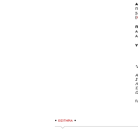
Α
Π
Σ
(
Π
Α
Α
Υ
*
Α
Σ
Λ
Ώ
Ω
Γ
ΕΙΣΙΤΗΡΙΑ