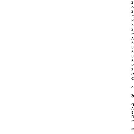
Σ
Δ
Σ
Σ
Μ
Χ
Σ
Μ
Α
Β
Β
Β
Β
Β
Μ
Σ
O
Φ
ο
ξ
ε
Λ
Ε
Π
Μ
Φ