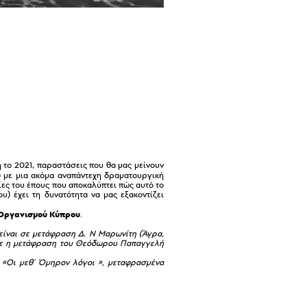
ή το 2021, παραστάσεις που θα μας μείνουν
υ
με μια ακόμα αναπάντεχη δραματουργική
ες του έπους που αποκαλύπτει πώς αυτό το
) έχει τη δυνατότητα να μας εξακοντίζει
Οργανισμού Κύπρου
.
είναι σε μετάφραση Δ. Ν Μαρωνίτη (Άγρα,
ηκε η μετάφραση του Θεόδωρου Παπαγγελή
υ «Οι μεθ' Όμηρον λόγοι », μεταφρασμένα