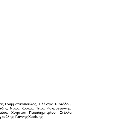
λας Γραμματικόπουλος, Ηλέκτρα Γωνιάδου,
δης, Νίκος Κουκάς, Τίτος Μακρυγιάννης,
ίου, Χρήστος Παπαδημητρίου, Στέλλα
γκούλης, Γιάννης Χαρίσης