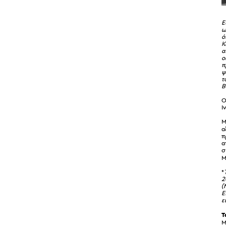
Ε
ω
ό
Κ
α
ο
π
ψ
τ
Β
Ο
Ι
Μ
α
π
α
σ
Μ
*
2
(
Ε
ε
Τ
Μ