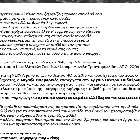
υγενικέ μου Αλκίνοε, που ξεχωρίζεις πρώτος στον λαό σου,
ραίο πράγματι ν' ακούς έναν καλό αοιδό,
πως αυτός εδώ, με θεία θα 'λεγες φωνή.
ι ομολογώ, απόλαυση άλλη δεν υπάρχει πιο χαριτωμένη,
π' όταν σμίγει ο κόσμος όλος σ' ευφροσύνη: στην αίθουσα
ι καλεσμένοι, καθισμένοι στη σειρά, ακούν τον αοιδό
ροσηλωμένοι, και τα τραπέζια εκεί μπροστά γεμάτα
ωμί και κρέας· ο οινοχόος να τραβά απ' τον κρατήρα
ο κρασί και να περνά, να το κερνά στις κούπες.
αθιά το αισθάνομαι πως είναι αυτό ό,τι πιο ωραίο υπάρχει.
μήρου Οδύσσεια, ραψωδία ι, στ. 2-11, μτφ. Δ.Ν. Μαρωνίτη,
νστιτούτο Νεοελληνικών Σπουδών (Ίδρυμα Μανόλη Τριανταφυλλίδη), ΑΠΘ, 2006
ετά τη ΝΕΚΥΙΑ με το ιαπωνικό θέατρο ΝΟ το 2015 και τους Ιχνευτές του Σοφοκλ
Μιχαήλ Μαρμαρινός
Αρχαίο Θέατρο Επιδαύρο
ξέχαστες, ο
επανέρχεται στο
ρόταση καθοδηγώντας μια επιστροφή στις πηγές. Μια επίσκεψη σε τρεις ραψωδί
τελεύτητο μυστήριο της προφορικής Αφήγησης (το βαθύ μυστήριο του θεάτρου
υναρπαστικά «εκεί που η ιστορία ακόμα συμβαίνει».
Κρατικού Θεάτρου Βορείου Ελλάδος
Θεατρικού 
ια συμπαραγωγή του
και του
Τα πρόσθετα αποσπάσματα στη δραματουργία της παράστασης από την Ιλιάδα 
012) ενώ για τα αποσπάσματα από την Αινειάδα του Βιργιλίου χρησιμοποιήθ
Μορφωτικό Ίδρυμα Εθνικής Τραπέζης, 2018).
πιπλέον, υπάρχουν θραύσματα από τον Κόιντο Σμυρναίο, και από το έργο το
ιδικά για την παράσταση από τον Γιάννη Δούκα.
αυτότητα παράστασης
Δημήτρης Μαρωνίτης
ετάφραση: