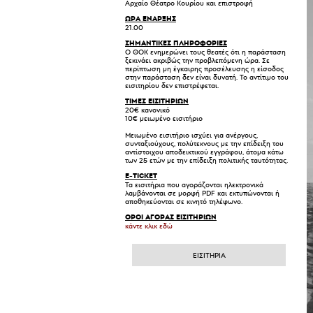
Αρχαίο Θέατρο Κουρίου και επιστροφή
ΩΡΑ ΕΝΑΡΞΗΣ
21.00
ΣΗΜΑΝΤΙΚΕΣ ΠΛΗΡΟΦΟΡΙΕΣ
Ο ΘΟΚ ενημερώνει τους θεατές ότι η παράσταση
ξεκινάει ακριβώς την προβλεπόμενη ώρα. Σε
περίπτωση μη έγκαιρης προσέλευσης η είσοδος
στην παράσταση δεν είναι δυνατή. Το αντίτιμο του
εισιτηρίου δεν επιστρέφεται.
ΤΙΜΕΣ ΕΙΣΙΤΗΡΙΩΝ
20€ κανονικό
10€ μειωμένο εισιτήριο
Μειωμένο εισιτήριο ισχύει για ανέργους,
συνταξιούχους, πολύτεκνους με την επίδειξη του
αντίστοιχου αποδεικτικού εγγράφου, άτομα κάτω
των 25 ετών με την επίδειξη πολιτικής ταυτότητας.
E-TICKET
Τα εισιτήρια που αγοράζονται ηλεκτρονικά
λαμβάνονται σε μορφή PDF και εκτυπώνονται ή
αποθηκεύονται σε κινητό τηλέφωνο.
ΟΡΟΙ ΑΓΟΡΑΣ ΕΙΣΙΤΗΡΙΩΝ
κάντε κλικ εδώ
ΕΙΣΙΤΗΡΙΑ