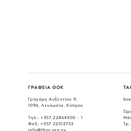
ΓΡΑΦΕΙΑ ΘΟΚ
ΤΑ
Γρηγόρη Αυξεντίου 9,
box
1096, Λευκωσία, Κύπρος
Ώρε
Tηλ.:
+357 22864300 - 1
Μάι
Φαξ: +357 22512732
Τρ.
info@thoc.org.cy