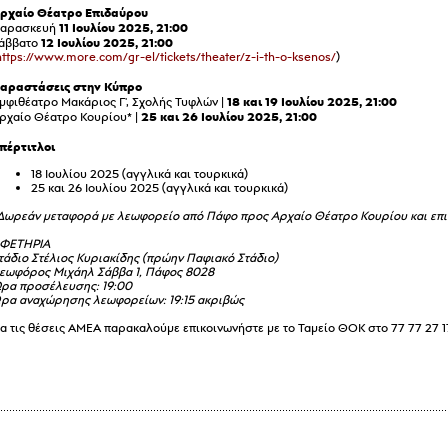
ρχαίο Θέατρο Επιδαύρου
11 Ιουλίου 2025, 21:00
αρασκευή
12 Ιουλίου 2025, 21:00
άββατο
https://www.more.com/gr-el/tickets/theater/z-i-th-o-ksenos/
)
αραστάσεις στην Κύπρο
18 και 19 Ιουλίου 2025
, 21:00
μφιθέατρο Μακάριος Γ', Σχολής Τυφλών |
25 και 26 Ιουλίου 2025
, 21:00
ρχαίο Θέατρο Κουρίου* |
πέρτιτλοι
18 Ιουλίου 2025 (αγγλικά και τουρκικά)
25 και 26 Ιουλίου 2025 (αγγλικά και τουρκικά)
Δωρεάν μεταφορά με λεωφορείο από Πάφο προς Αρχαίο Θέατρο Κουρίου και επ
ΦΕΤΗΡΙΑ
τάδιο Στέλιος Κυριακίδης (πρώην Παφιακό Στάδιο)
εωφόρος Μιχάηλ Σάββα 1, Πάφος 8028
ρα προσέλευσης: 19:00
ρα αναχώρησης λεωφορείων: 19:15 ακριβώς
ια τις θέσεις ΑΜΕΑ παρακαλούμε επικοινωνήστε με το Ταμείο ΘΟΚ στο 77 77 27 1