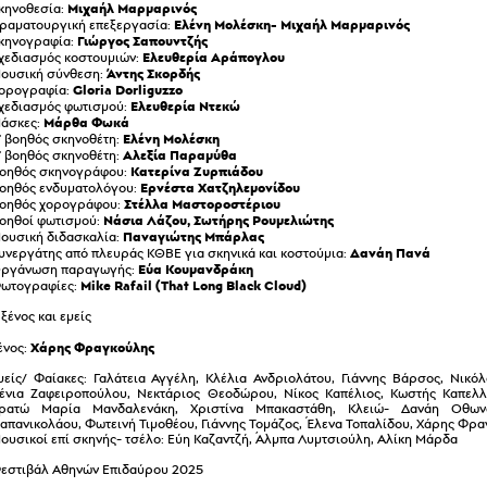
Μιχαήλ Μαρμαρινός
κηνοθεσία:
Ελένη Μολέσκη- Μιχαήλ Μαρμαρινός
ραματουργική επεξεργασία:
Γιώργος Σαπουντζής
κηνογραφία:
Ελευθερία Αράπογλου
χεδιασμός κοστουμιών:
Άντης Σκορδής
ουσική σύνθεση:
Gloria Dorliguzzo
ορογραφία:
Ελευθερία Ντεκώ
χεδιασμός φωτισμού:
Μάρθα Φωκά
άσκες:
Ελένη Μολέσκη
' βοηθός σκηνοθέτη:
Αλεξία Παραμύθα
' βοηθός σκηνοθέτη:
Kατερίνα Ζυρπιάδου
οηθός σκηνογράφου:
Ερνέστα Χατζηλεμονίδου
οηθός ενδυματολόγου:
Στέλλα Μαστοροστέριου
οηθός χορογράφου:
Νάσια Λάζου, Σωτήρης Ρουμελιώτης
οηθοί φωτισμού:
Παναγιώτης Μπάρλας
ουσική διδασκαλία:
Δανάη Πανά
υνεργάτης από πλευράς ΚΘΒΕ για σκηνικά και κοστούμια:
Εύα Κουμανδράκη
ργάνωση παραγωγής:
Mike Rafail (That Long Black Cloud)
ωτογραφίες:
 ξένος και εμείς
Χάρης Φραγκούλης
ένος:
μείς/ Φαίακες: Γαλάτεια Αγγέλη, Κλέλια Ανδριολάτου, Γιάννης Βάρσος, Νικό
ένια Ζαφειροπούλου, Νεκτάριος Θεοδώρου, Νίκος Καπέλιος, Κωστής Καπελλί
ρατώ Μαρία Μανδαλενάκη, Χριστίνα Μπακαστάθη, Κλειώ- Δανάη Οθωνα
απανικολάου, Φωτεινή Τιμοθέου, Γιάννης Τομάζος, Έλενα Τοπαλίδου, Χάρης Φρα
ουσικοί επί σκηνής- τσέλο: Εύη Καζαντζή, Άλμπα Λυμτσιούλη, Αλίκη Μάρδα
εστιβάλ Αθηνών Επιδαύρου 2025